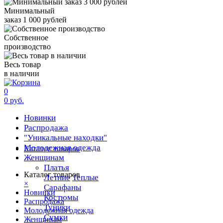
Минимальный
заказ 1 000 рублей
Собственное
производство
Весь товар
в наличии
0
0 руб.
Новинки
Распродажа
"Уникальные находки"
Молодежная одежда
Каталог товаров
Женщинам
Платья
Каталог товаров
Летние
Теплые
×
Сарафаны
Новинки
Костюмы
Распродажа
Туники
Молодежная одежда
Сумки
Женщинам