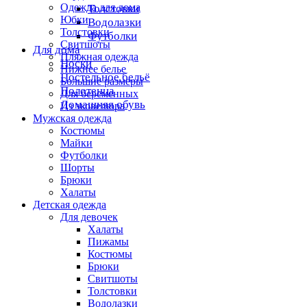
Одежда для дома
Толстовки
Юбки
Водолазки
Толстовки
Футболки
Свитшоты
Для дома
Пляжная одежда
Носки
Нижнее белье
Постельное бельё
Большие размеры
Полотенца
Для беременных
Домашняя обувь
Из эковелюра
Мужская одежда
Костюмы
Майки
Футболки
Шорты
Брюки
Халаты
Детская одежда
Для девочек
Халаты
Пижамы
Костюмы
Брюки
Свитшоты
Толстовки
Водолазки