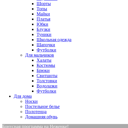
Шорты
Топы
Майки
Платья
Юбки
Блузки
Туники
Школьная одежда
Шапочки
Футболки
Для мальчиков
Халаты
Костюмы
Брюки
Свитшоты
Толстовки
Водолазки
Футболки
Для дома
Носки
Постельное белье
Полотенца
Домашняя обувь
Бонусная программа на Неженке!