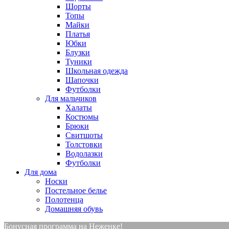
Шорты
Топы
Майки
Платья
Юбки
Блузки
Туники
Школьная одежда
Шапочки
Футболки
Для мальчиков
Халаты
Костюмы
Брюки
Свитшоты
Толстовки
Водолазки
Футболки
Для дома
Носки
Постельное белье
Полотенца
Домашняя обувь
Бонусная программа на Неженке!