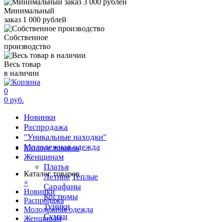
Минимальный
заказ 1 000 рублей
Собственное
производство
Весь товар
в наличии
0
0 руб.
Новинки
Распродажа
"Уникальные находки"
Молодежная одежда
Каталог товаров
Женщинам
Платья
Каталог товаров
Летние
Теплые
×
Сарафаны
Новинки
Костюмы
Распродажа
Туники
Молодежная одежда
Сумки
Женщинам