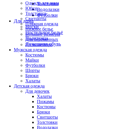
Одежда для дома
Толстовки
Юбки
Водолазки
Толстовки
Футболки
Свитшоты
Для дома
Пляжная одежда
Носки
Нижнее белье
Постельное бельё
Большие размеры
Полотенца
Для беременных
Домашняя обувь
Из эковелюра
Мужская одежда
Костюмы
Майки
Футболки
Шорты
Брюки
Халаты
Детская одежда
Для девочек
Халаты
Пижамы
Костюмы
Брюки
Свитшоты
Толстовки
Водолазки