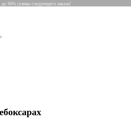
и до 30% суммы следующего заказа!
.
ебоксарах