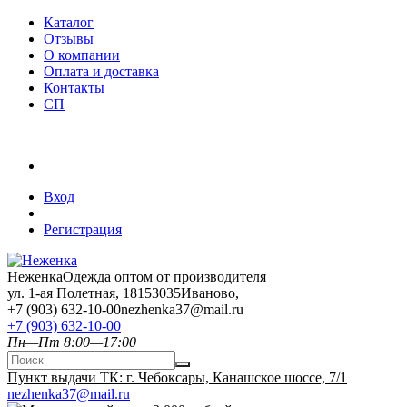
Каталог
Отзывы
О компании
Оплата и доставка
Контакты
СП
Вход
Регистрация
Неженка
Одежда оптом от производителя
ул. 1-ая Полетная, 18
153035
Иваново
,
+7 (903) 632-10-00
nezhenka37@mail.ru
+7 (903) 632-10-00
Пн—Пт 8:00—17:00
Пункт выдачи ТК: г. Чебоксары, Канашское шоссе, 7/1
nezhenka37@mail.ru