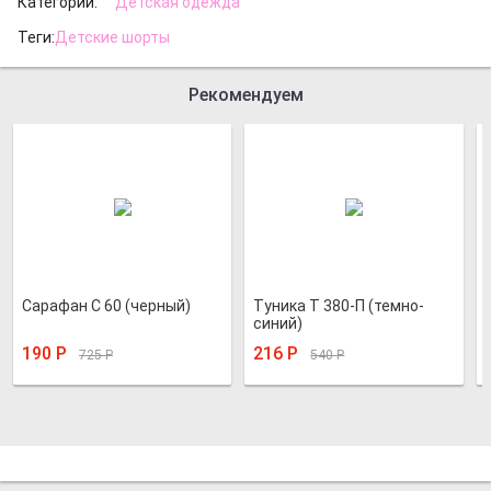
Категории:
Детская одежда
Теги:
Детские шорты
Рекомендуем
Сарафан С 60 (черный)
Туника Т 380-П (темно-
синий)
190
Р
216
Р
725
Р
540
Р