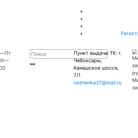
Регист
н—Пт
Пункт выдачи ТК: г.
00—
Чебоксары,
:00
Канашское шоссе,
7/1
М
nezhenka37@mail.ru
за