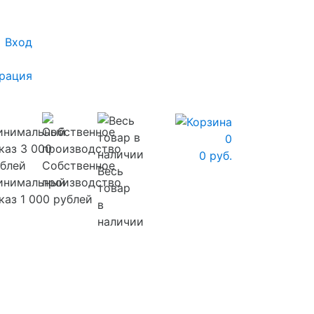
Вход
рация
0
0 руб.
Собственное
Весь
инимальный
производство
товар
каз 1 000 рублей
в
наличии