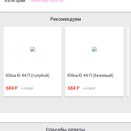
Категории:
Женские халаты
Рекомендуем
Юбка Ю 44-П (голубой)
Юбка Ю 44-П (бежевый)
684
Р
684
Р
1 710
Р
1 710
Р
Способы оплаты