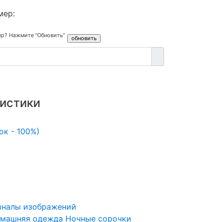
мер:
ер? Нажмите "Обновить"
истики
ок - 100%)
иналы изображений
машняя одежда
Ночные сорочки