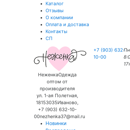
Каталог
Отзывы
О компании
Оплата и доставка
Контакты
СП
+7 (903) 632-
П
10-00
8:
17
Неженка
Одежда
оптом от
производителя
ул. 1-ая Полетная,
18
153035
Иваново
,
+7 (903) 632-10-
00
nezhenka37@mail.ru
Новинки