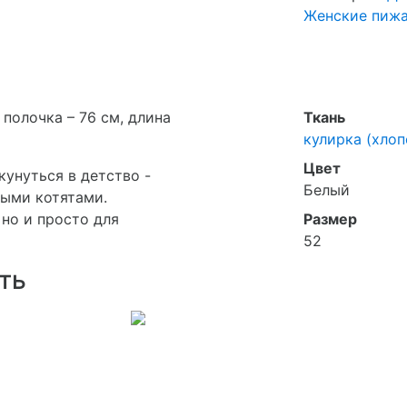
Женские пиж
 полочка – 76 см, длина
Ткань
кулирка (хлоп
Цвет
кунуться в детство -
Белый
лыми котятами.
 но и просто для
Размер
52
ть