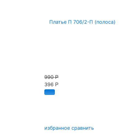
990
Р
396
Р
избранное
сравнить