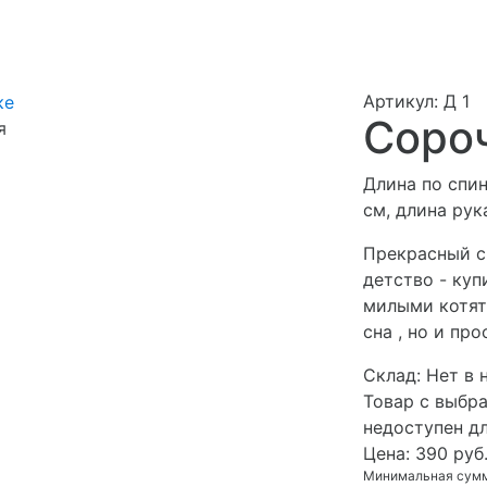
Артикул: Д 1
Сороч
я
Длина по спин
см, длина рук
Прекрасный с
детство - куп
милыми котят
сна , но и пр
Cклад:
Нет в 
Товар с выбр
недоступен д
Цена:
390 руб
Минимальная сумма