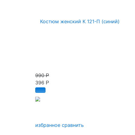
990
Р
396
Р
избранное
сравнить