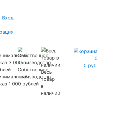
Вход
рация
0
0 руб.
Собственное
Весь
инимальный
производство
товар
каз 1 000 рублей
в
наличии