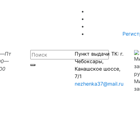
Регист
н—Пт
Пункт выдачи ТК: г.
00—
Чебоксары,
:00
Канашское шоссе,
7/1
М
nezhenka37@mail.ru
за