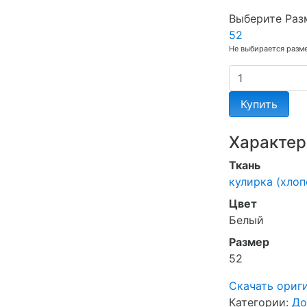
Выберите Раз
52
Не выбирается разм
Купить
Характер
Ткань
кулирка (хлоп
Цвет
Белый
Размер
52
Скачать ориг
Категории:
До