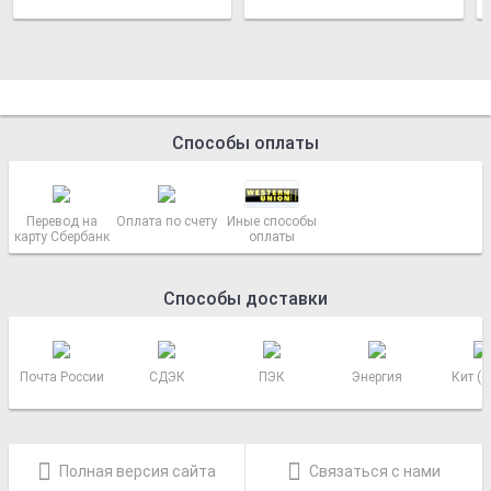
Способы оплаты
Перевод на
Оплата по счету
Иные способы
карту Сбербанк
оплаты
Способы доставки
Почта России
СДЭК
ПЭК
Энергия
Кит (
Полная версия сайта
Связаться с нами