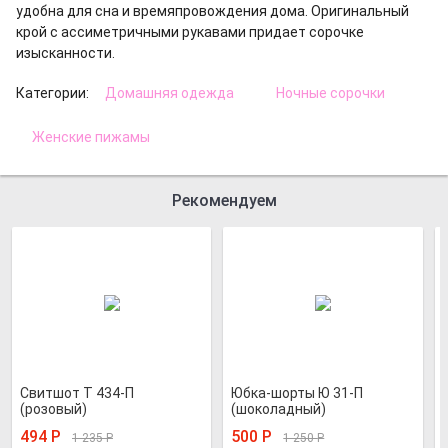
удобна для сна и времяпровождения дома. Оригинальный
крой с ассиметричными рукавами придает сорочке
изысканности.
Категории:
Домашняя одежда
Ночные сорочки
Женские пижамы
Рекомендуем
Свитшот Т 434-П
Юбка-шорты Ю 31-П
(розовый)
(шоколадный)
494
Р
500
Р
1 235
Р
1 250
Р