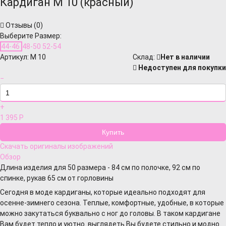
Кардиган М 10 (красный)
Отзывы (
0
)
Выберите Размер:
44-46
48-50
52-54
Артикул:
М 10
Cклад:
Нет в наличии
Недоступен для покупки
−
+
1 395
Р
Скачать оригиналы изображений
Обзор
Длина изделия для 50 размера - 84 см по полочке, 92 см по
спинке, рукав 65 см от горловины
Сегодня в моде кардиганы,
которые идеально подходят для
осенне-зимнего сезона. Теплые, комфортные, удобные, в которые
можно закутаться буквально с ног до головы. В таком кардигане
Вам будет тепло и уютно. выглядеть Вы будете стильно и модно.