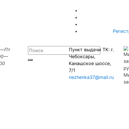
Регист
н—Пт
Пункт выдачи ТК: г.
00—
Чебоксары,
:00
Канашское шоссе,
7/1
М
nezhenka37@mail.ru
за