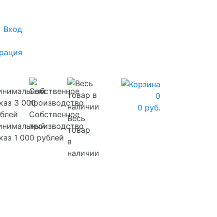
Вход
рация
0
0 руб.
Собственное
Весь
инимальный
производство
товар
каз 1 000 рублей
в
наличии