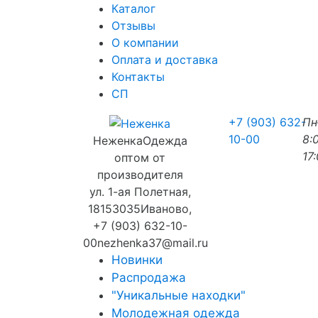
Каталог
Отзывы
О компании
Оплата и доставка
Контакты
СП
+7 (903) 632-
П
10-00
8:
Неженка
Одежда
17
оптом от
производителя
ул. 1-ая Полетная,
18
153035
Иваново
,
+7 (903) 632-10-
00
nezhenka37@mail.ru
Новинки
Распродажа
"Уникальные находки"
Молодежная одежда