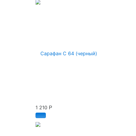
1 210
Р