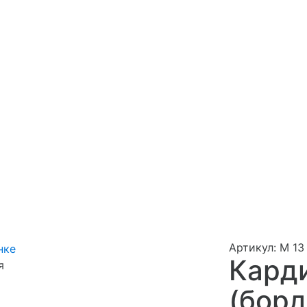
Артикул: М 13
Карди
я
(борд