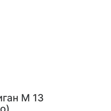
ган М 13
о)