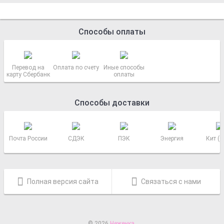
Способы оплаты
Перевод на
Оплата по счету
Иные способы
карту Сбербанк
оплаты
Способы доставки
Почта России
СДЭК
ПЭК
Энергия
Кит (
Полная версия сайта
Связаться с нами
© 2026
Неженка
.