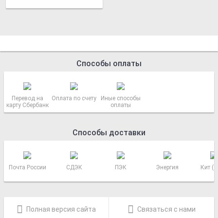
Способы оплаты
Перевод на
Оплата по счету
Иные способы
карту Сбербанк
оплаты
Способы доставки
Почта России
СДЭК
ПЭК
Энергия
Кит (
Полная версия сайта
Связаться с нами