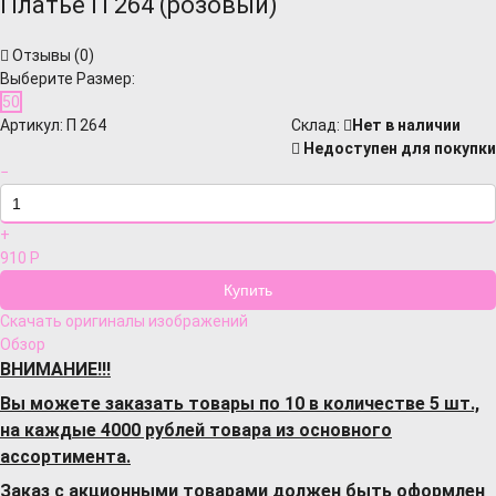
Платье П 264 (розовый)
Отзывы (
0
)
Выберите Размер:
50
Артикул:
П 264
Cклад:
Нет в наличии
Недоступен для покупки
−
+
910
Р
Скачать оригиналы изображений
Обзор
ВНИМАНИЕ!!!
Вы можете заказать товары по 10 в количестве 5 шт.,
на каждые 4000 рублей товара из основного
ассортимента.
Заказ с акционными товарами должен быть оформлен