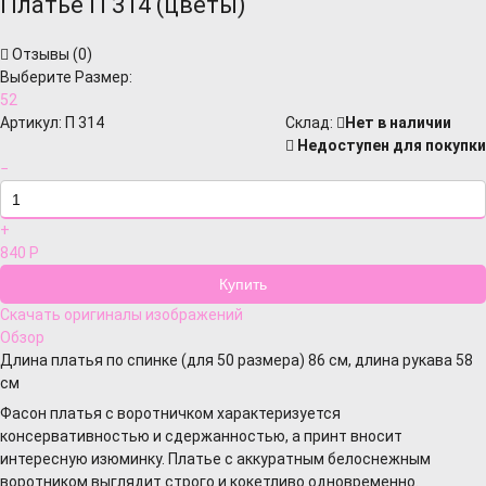
Платье П 314 (цветы)
Отзывы (
0
)
Выберите Размер:
52
Артикул:
П 314
Cклад:
Нет в наличии
Недоступен для покупки
−
+
840
Р
Скачать оригиналы изображений
Обзор
Длина платья по спинке (для 50 размера) 86 см, длина рукава 58
см
Фасон платья с воротничком характеризуется
консервативностью и сдержанностью, а принт вносит
интересную изюминку. Платье с аккуратным белоснежным
воротником выглядит строго и кокетливо одновременно.