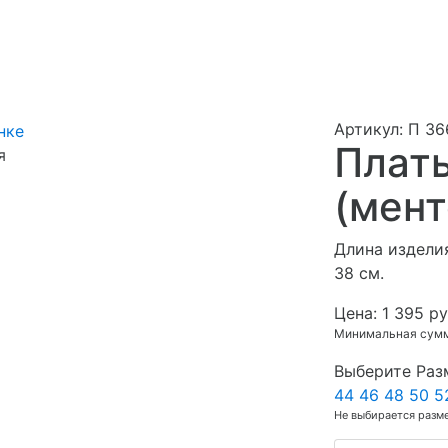
Артикул: П 36
Плать
я
(мент
Длина изделия
38 см.
Цена:
1 395 ру
Минимальная сумма
Выберите Раз
44
46
48
50
5
Не выбирается разм