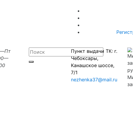
Регист
н—Пт
Пункт выдачи ТК: г.
00—
Чебоксары,
:00
Канашское шоссе,
7/1
М
nezhenka37@mail.ru
за