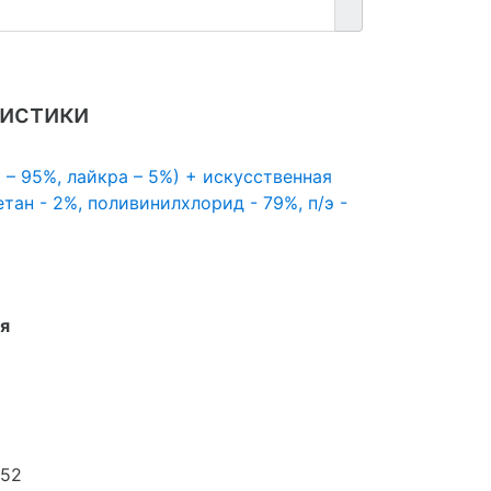
истики
 – 95%, лайкра – 5%) + искусственная
тан - 2%, поливинилхлорид - 79%, п/э -
я
 52