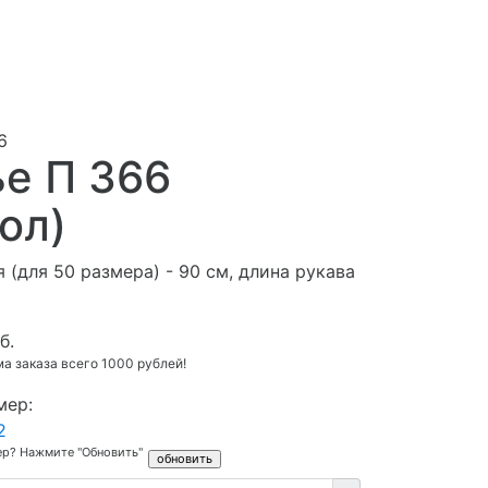
6
е П 366
ол)
 (для 50 размера) - 90 см, длина рукава
б.
 заказа всего 1000 рублей!
мер:
2
ер? Нажмите "Обновить"