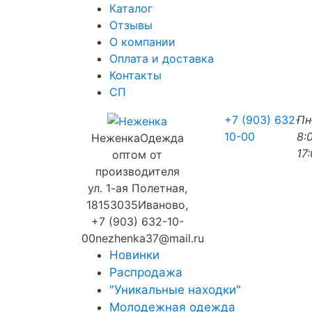
Каталог
Отзывы
О компании
Оплата и доставка
Контакты
СП
+7 (903) 632-
П
10-00
8:
Неженка
Одежда
17
оптом от
производителя
ул. 1-ая Полетная,
18
153035
Иваново
,
+7 (903) 632-10-
00
nezhenka37@mail.ru
Новинки
Распродажа
"Уникальные находки"
Молодежная одежда