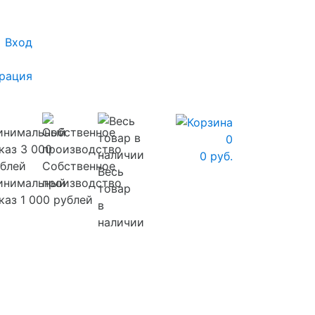
Вход
рация
0
0 руб.
Собственное
Весь
инимальный
производство
товар
каз 1 000 рублей
в
наличии