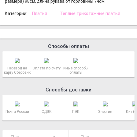
размера) 98см, длина рукава от горловины 74см.
Категории:
Платья
Теплые трикотажные платья
Способы оплаты
Перевод на
Оплата по счету
Иные способы
карту Сбербанк
оплаты
Способы доставки
Почта России
СДЭК
ПЭК
Энергия
Кит (