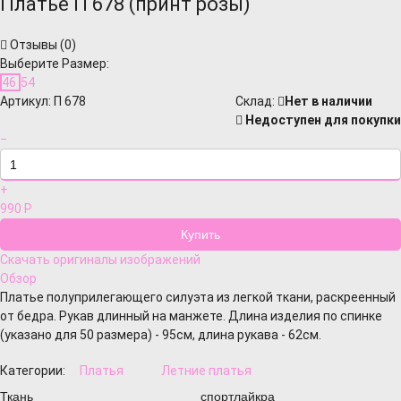
Платье П 678 (принт розы)
Отзывы (
0
)
Выберите Размер:
46
54
Артикул:
П 678
Cклад:
Нет в наличии
Недоступен для покупки
−
+
990
Р
Скачать оригиналы изображений
Обзор
Платье полуприлегающего силуэта из легкой ткани, раскреенный
от бедра. Рукав длинный на манжете. Длина изделия по спинке
(указано для 50 размера) - 95см, длина рукава - 62см.
Категории:
Платья
Летние платья
Ткань
спортлайкра