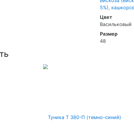
Вискоза (Виск
5%), кашкорсе
Цвет
Васильковый
Размер
48
ть