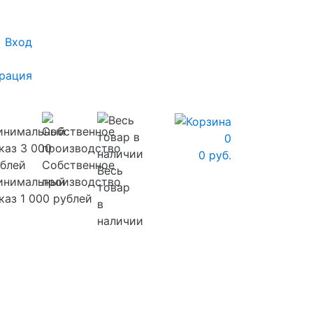
Вход
рация
0
0 руб.
Собственное
Весь
инимальный
производство
товар
каз 1 000 рублей
в
наличии