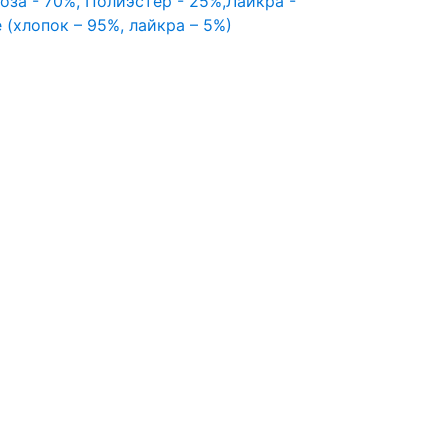
оза - 70%, Полиэстер - 25%,Лайкра -
 (хлопок – 95%, лайкра – 5%)