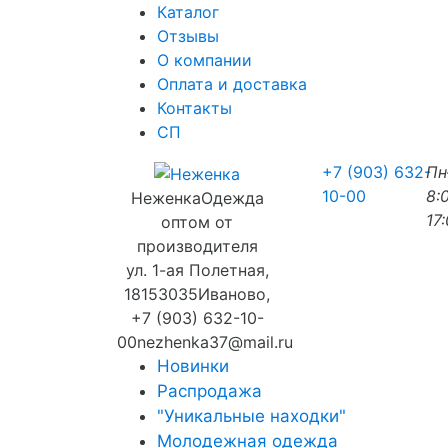
Каталог
Отзывы
О компании
Оплата и доставка
Контакты
СП
+7 (903) 632-
П
10-00
8:
Неженка
Одежда
17
оптом от
производителя
ул. 1-ая Полетная,
18
153035
Иваново
,
+7 (903) 632-10-
00
nezhenka37@mail.ru
Новинки
Распродажа
"Уникальные находки"
Молодежная одежда