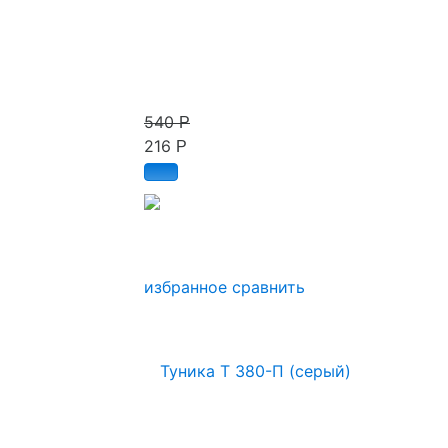
540
Р
216
Р
избранное
сравнить