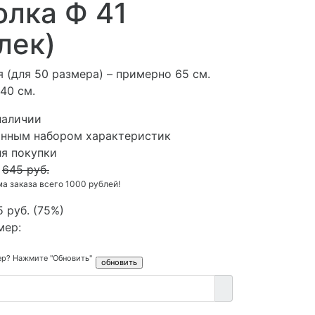
лка Ф 41
лек)
 (для 50 размера) – примерно 65 см
.
40 см.
наличии
анным набором характеристик
ля покупки
645 руб.
 заказа всего 1000 рублей!
5 руб.
(
75%
)
мер:
ер? Нажмите "Обновить"