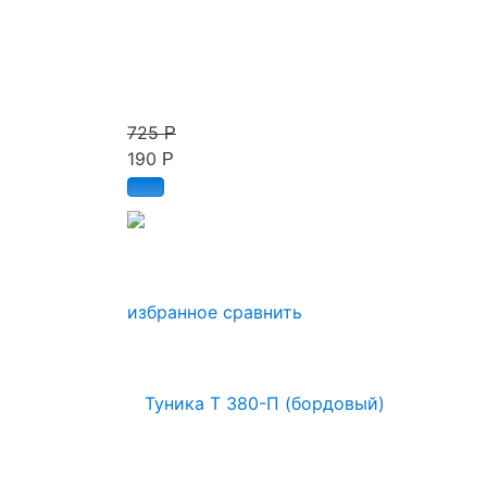
725
Р
190
Р
избранное
сравнить