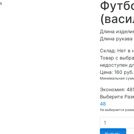
Футбо
я
(васи
Длина изделия
Длина рукава 
Cклад:
Нет в 
Товар с выбр
недоступен д
Цена:
160 руб.
Минимальная сумма
Экономия:
48
Выберите Раз
48
Не выбирается разм