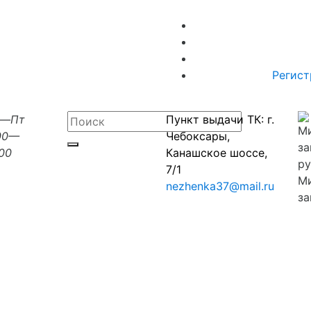
Регист
н—Пт
Пункт выдачи ТК: г.
00—
Чебоксары,
:00
Канашское шоссе,
7/1
М
nezhenka37@mail.ru
за