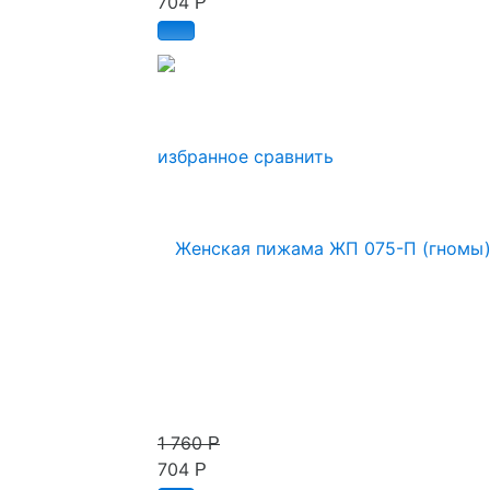
704
Р
избранное
сравнить
1 760
Р
704
Р