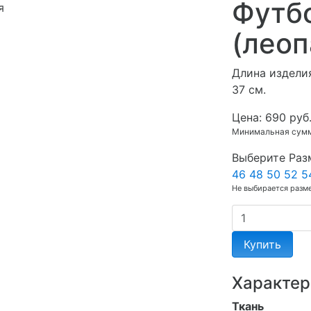
Футбо
я
(леоп
Длина изделия
37 см.
Цена:
690 руб
Минимальная сумма
Выберите Раз
46
48
50
52
5
Не выбирается разм
Купить
Характер
Ткань