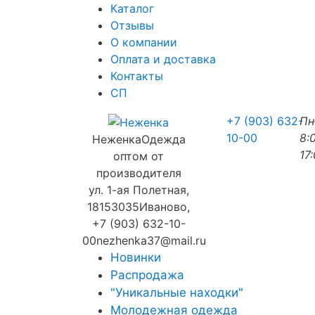
Каталог
Отзывы
О компании
Оплата и доставка
Контакты
СП
+7 (903) 632-
П
10-00
8:
Неженка
Одежда
17
оптом от
производителя
ул. 1-ая Полетная,
18
153035
Иваново
,
+7 (903) 632-10-
00
nezhenka37@mail.ru
Новинки
Распродажа
"Уникальные находки"
Молодежная одежда