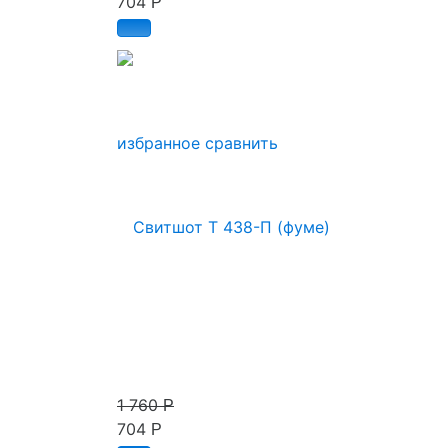
704
Р
избранное
сравнить
1 760
Р
704
Р