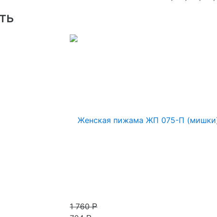
ть
1 760
Р