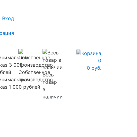
Вход
рация
0
0 руб.
Собственное
Весь
инимальный
производство
товар
каз 1 000 рублей
в
наличии