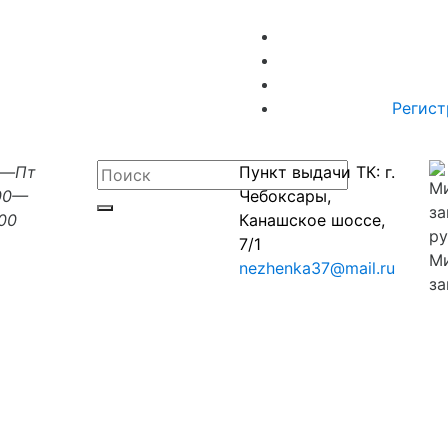
Регист
н—Пт
Пункт выдачи ТК: г.
00—
Чебоксары,
:00
Канашское шоссе,
7/1
М
nezhenka37@mail.ru
за