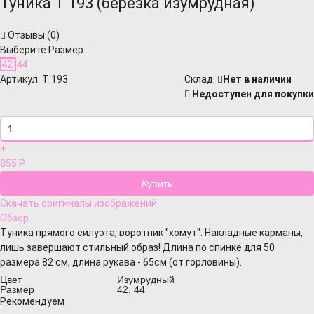
Туника Т 193 (березка изумрудная)
Отзывы (
0
)
Выберите Размер:
42
44
Артикул:
Т 193
Cклад:
Нет в наличии
Недоступен для покупки
−
+
855
Р
Скачать оригиналы изображений
Обзор
Туника прямого силуэта, воротник "хомут". Накладные карманы,
лишь завершают стильный образ! Длина по спинке для 50
размера 82 см, длина рукава - 65см (от горловины).
Цвет
Изумрудный
Размер
42, 44
Рекомендуем