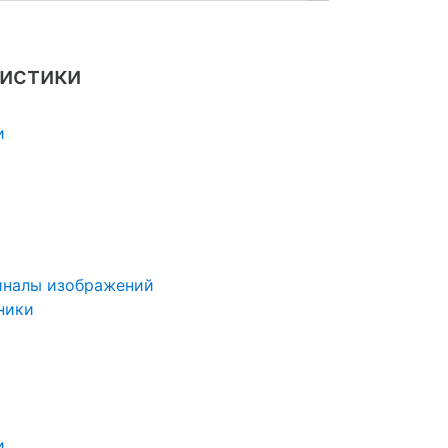
истики
и
иналы изображений
ники
и