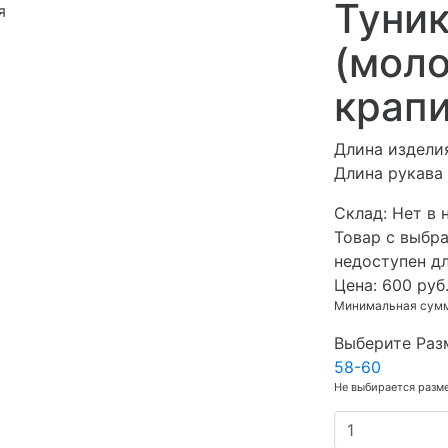
Туник
я
(мол
крапи
Длина изделия
Длина рукава 
Cклад:
Нет в 
Товар с выбр
недоступен д
Цена:
600 руб
Минимальная сумма
Выберите Раз
58-60
Не выбирается разм