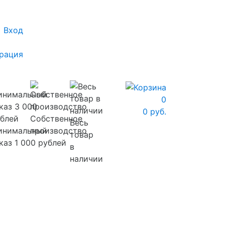
Вход
рация
0
0 руб.
Собственное
Весь
инимальный
производство
товар
каз 1 000 рублей
в
наличии