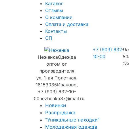
Каталог
Отзывы
О компании
Оплата и доставка
Контакты
СП
+7 (903) 632-
П
10-00
8:
Неженка
Одежда
17
оптом от
производителя
ул. 1-ая Полетная,
18
153035
Иваново
,
+7 (903) 632-10-
00
nezhenka37@mail.ru
Новинки
Распродажа
"Уникальные находки"
Молодежная одежда