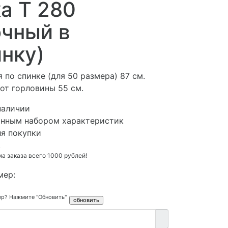
а Т 280
очный в
нку)
 по спинке (для 50 размера) 87 см.
от горловины 55 см.
наличии
анным набором характеристик
ля покупки
.
 заказа всего 1000 рублей!
мер:
ер? Нажмите "Обновить"