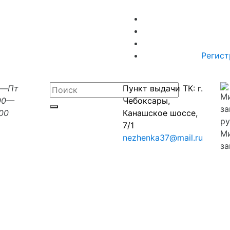
Регист
н—Пт
Пункт выдачи ТК: г.
00—
Чебоксары,
:00
Канашское шоссе,
7/1
М
nezhenka37@mail.ru
за