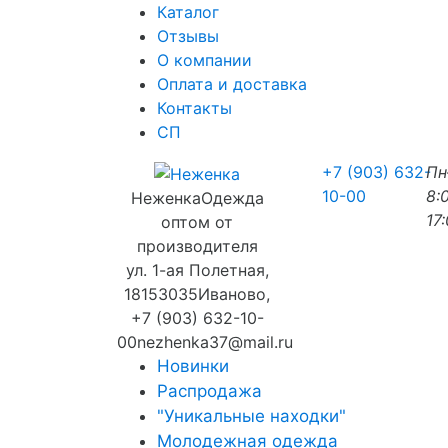
Каталог
Отзывы
О компании
Оплата и доставка
Контакты
СП
+7 (903) 632-
П
10-00
8:
Неженка
Одежда
17
оптом от
производителя
ул. 1-ая Полетная,
18
153035
Иваново
,
+7 (903) 632-10-
00
nezhenka37@mail.ru
Новинки
Распродажа
"Уникальные находки"
Молодежная одежда