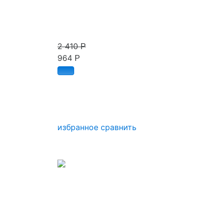
2 410
Р
964
Р
избранное
сравнить