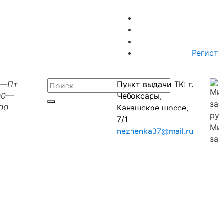
Регист
н—Пт
Пункт выдачи ТК: г.
00—
Чебоксары,
:00
Канашское шоссе,
7/1
М
nezhenka37@mail.ru
за