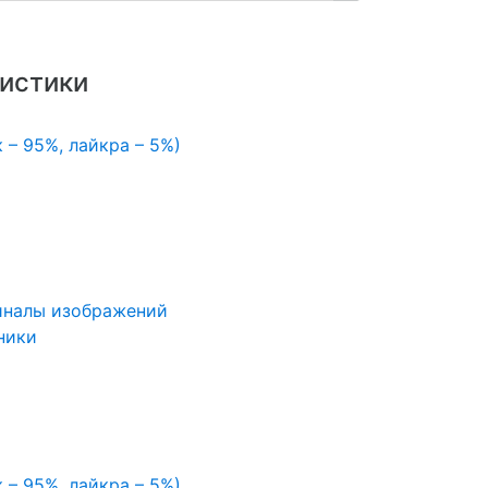
истики
 – 95%, лайкра – 5%)
иналы изображений
ники
 – 95%, лайкра – 5%)