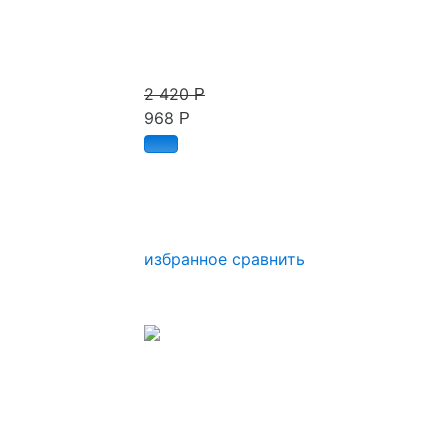
2 420
Р
968
Р
избранное
сравнить