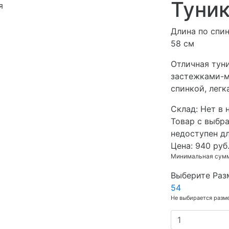
Туник
я
Длина по спин
58 см
Отличная тун
застежками-м
спинкой, легк
Cклад:
Нет в 
Товар с выбр
недоступен д
Цена:
940 руб
Минимальная сумма
Выберите Раз
54
Не выбирается разм