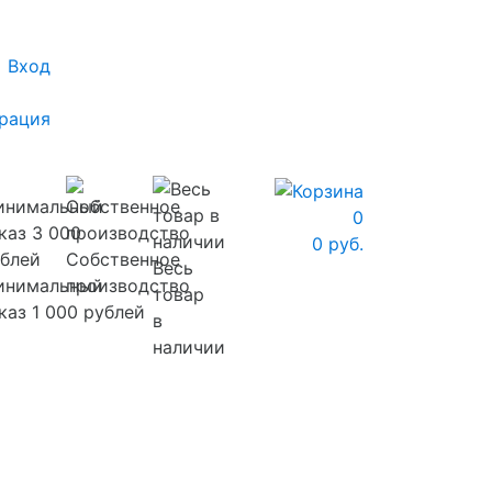
Вход
рация
0
0 руб.
Собственное
Весь
инимальный
производство
товар
каз 1 000 рублей
в
наличии