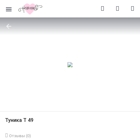
Туника Т 49
Отзывы (
0
)