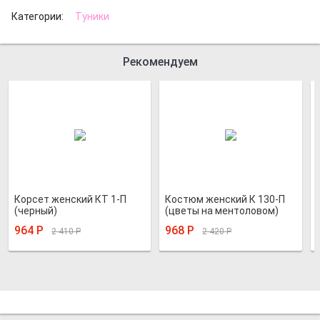
Категории:
Туники
Рекомендуем
Корсет женский КТ 1-П
Костюм женский К 130-П
(черный)
(цветы на ментоловом)
964
Р
968
Р
2 410
Р
2 420
Р