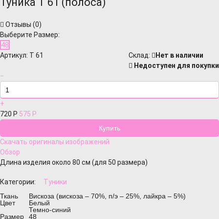
Туника Т 61 (полоса)
Отзывы (
0
)
Выберите Размер:
48
Артикул:
Т 61
Cклад:
Нет в наличии
Недоступен для покупки
−
+
720
Р
575
Р
Скачать оригиналы изображений
Обзор
Длина изделия около 80 см (для 50 размера)
Категории:
Туники
Ткань
Вискоза (вискоза – 70%, п/э – 25%, лайкра – 5%)
Цвет
Белый
Темно-синий
Размер
48