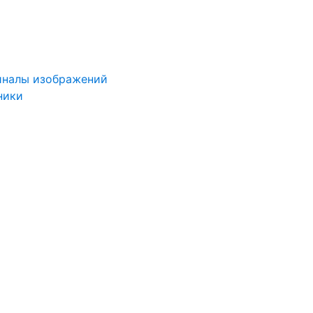
иналы изображений
ники