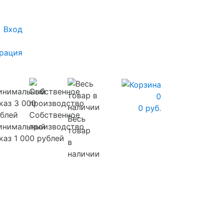
Вход
рация
0
0 руб.
Собственное
Весь
инимальный
производство
товар
каз 1 000 рублей
в
наличии