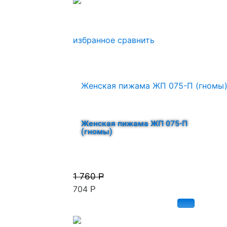
избранное
сравнить
Женская пижама ЖП 075-П
(гномы)
1 760
Р
704
Р