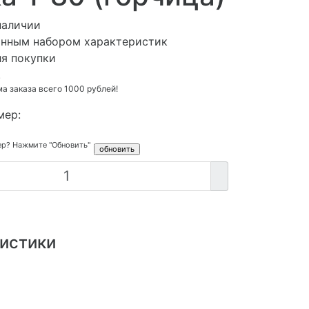
наличии
анным набором характеристик
ля покупки
.
 заказа всего 1000 рублей!
мер:
ер? Нажмите "Обновить"
истики