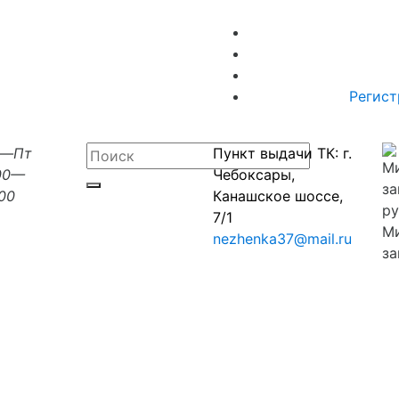
Регист
н—Пт
Пункт выдачи ТК: г.
00—
Чебоксары,
:00
Канашское шоссе,
7/1
М
nezhenka37@mail.ru
за