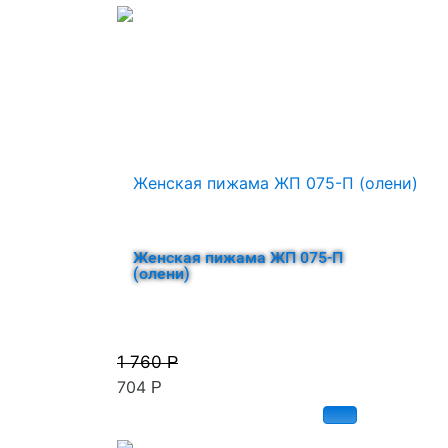
Женская пижама ЖП 075-П
(олени)
1 760
Р
704
Р