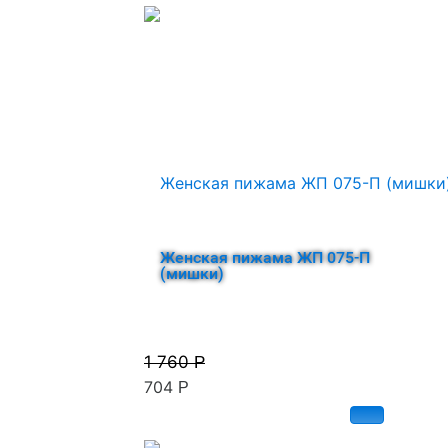
Женская пижама ЖП 075-П
(мишки)
1 760
Р
704
Р