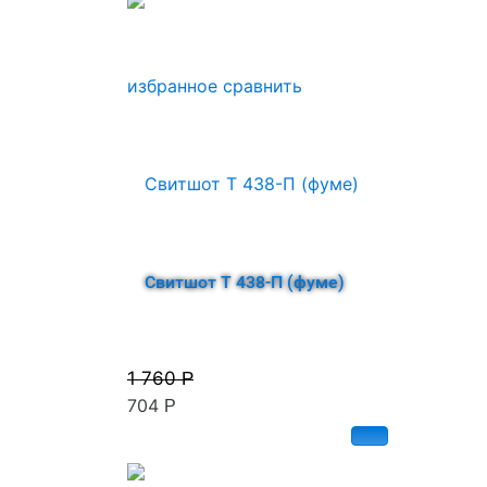
избранное
сравнить
Свитшот Т 438-П (фуме)
1 760
Р
704
Р